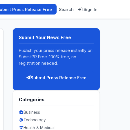
ubmit Press Release Free
Search
Sign In
Submit Your News Free
Publish your press release instantly on
SubmitPR Free. 100% free, no
registration needed.
Submit Press Release Free
Categories
Business
Technology
Health & Medical