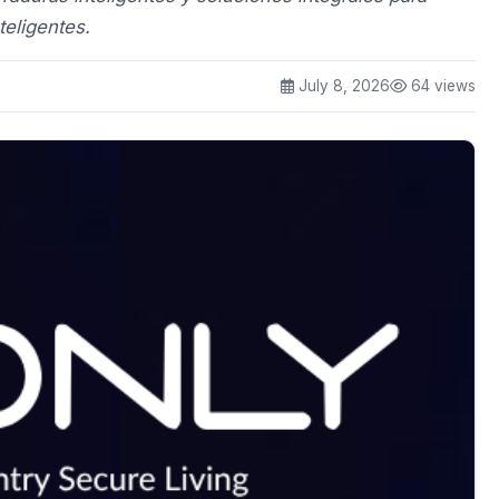
teligentes.
July 8, 2026
64 views