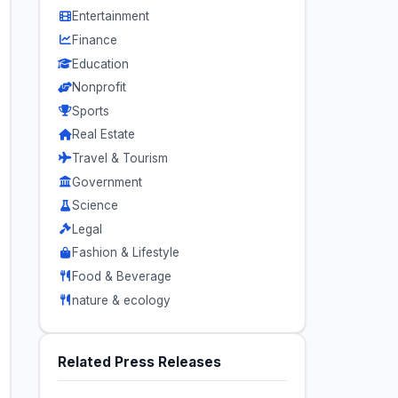
Entertainment
Finance
Education
Nonprofit
Sports
Real Estate
Travel & Tourism
Government
Science
Legal
Fashion & Lifestyle
Food & Beverage
nature & ecology
Related Press Releases