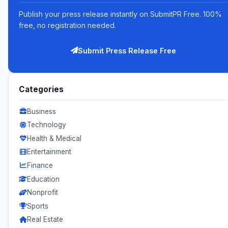
Publish your press release instantly on SubmitPR Free. 100%
free, no registration needed.
Submit Press Release Free
Categories
Business
Technology
Health & Medical
Entertainment
Finance
Education
Nonprofit
Sports
Real Estate